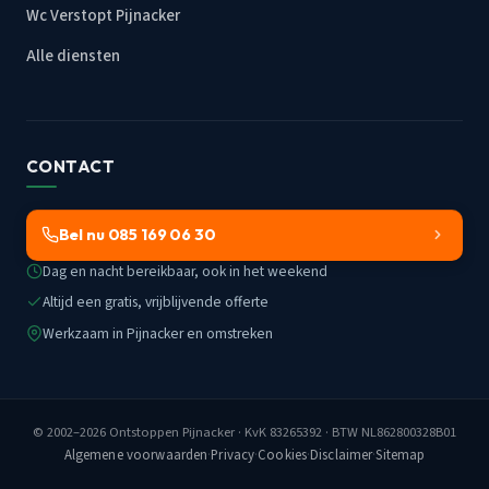
Wc Verstopt Pijnacker
Alle diensten
CONTACT
Bel nu 085 169 06 30
Dag en nacht bereikbaar, ook in het weekend
Altijd een gratis, vrijblijvende offerte
Werkzaam in Pijnacker en omstreken
© 2002–2026
Ontstoppen Pijnacker
· KvK 83265392 · BTW NL862800328B01
Algemene voorwaarden
·
Privacy
·
Cookies
·
Disclaimer
·
Sitemap